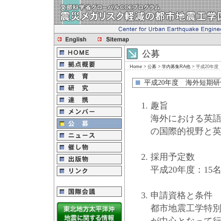
公募
Home
>
公募
>
学内募集RA他
> 平成20年
平成20年度 海外短期研
趣旨
海外における英
の国際的視野と
採用予定数
平成20年度：15
申請資格と条件
都市地震工学特