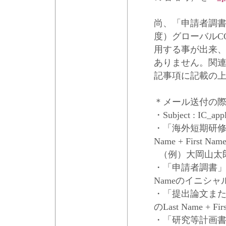
尚、「申請者調書
度）グローバルC
用する事が出来、
ありません。関
記事項に記載の
＊メール送付の
・Subject : IC_appl
・「海外短期研修申
Name + First N
（例）大岡山太郎の場合
・「申請者調書」のpd
Nameのイニシャル+
・「提出論文また
のLast Name + F
・「研究等計画書」の