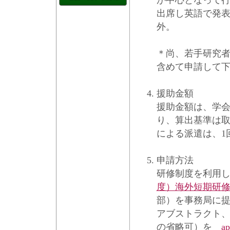
が中心となって
出席し英語で発
外。
＊尚、若手研究
含めて申請して
援助金額
援助金額は、学
り、算出基準は
による派遣は、1
申請方法
研修制度を利用
度）海外短期研
部）を事務局に
アブストラクト
の省略可）を
ap