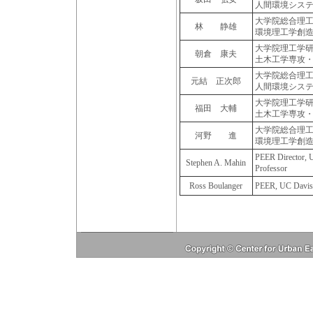
人間環境シス
大学院総合理
林 静雄
環境理工学創
大学院理工学
朝倉 康夫
土木工学専攻
大学院総合理
元結 正次郎
人間環境シス
大学院理工学
福田 大輔
土木工学専攻
大学院総合理
河野 進
環境理工学創
PEER Director, 
Stephen A. Mahin
Professor
Ross Boulanger
PEER, UC Davis,