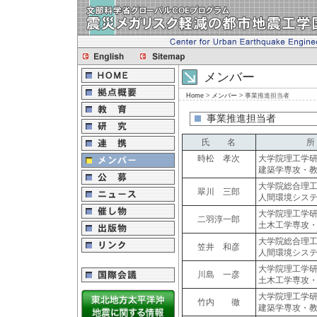
メンバー
Home
>
メンバー
> 事業推進担当者
事業推進担当者
氏 名
時松 孝次
大学院理工学
建築学専攻・
大学院総合理
翠川 三郎
人間環境シス
大学院理工学
二羽淳一郎
土木工学専攻
大学院総合理
笠井 和彦
人間環境シス
大学院理工学
川島 一彦
土木工学専攻
大学院理工学
竹内 徹
建築学専攻・