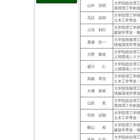
大学院総合理
山中 浩明
環境理工学創
大学院理工学
北詰 昌樹
土木工学専攻
大学院理工学
小河 利行
建築学専攻・
大学院情報理
廣瀬 壮一
情報環境学専
大学院総合理
大野 隆造
人間環境シス
大学院総合理
盛川 仁
人間環境シス
大学院理工学
高橋 章浩
土木工学専攻
大学院情報理
大佛 俊泰
情報環境学専
大学院総合理
山田 哲
環境理工学創
大学院理工学
竹村 次朗
土木工学専攻
大学院理工学
横山 裕
建築学専攻・
大学院総合理
坂田 弘安