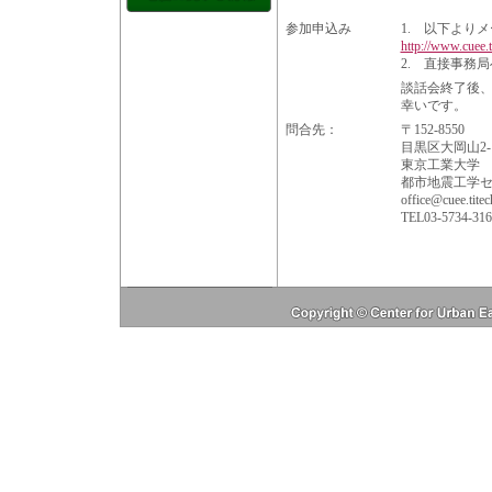
参加申込み
1. 以下より
http://www.cuee.t
2. 直接事務
談話会終了後、
幸いです。
問合先：
〒152-8550
目黒区大岡山2-1
東京工業大学
都市地震工学
office@cuee.titec
TEL03-5734-316