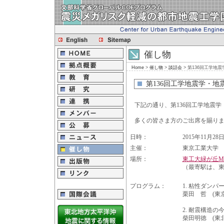
催し物
Home
>
催し物
>
談話会
> 第136回工学地
第136回工学地震学・地
下記の通り、第136回工学地震
多くの皆さま方のご出席を賜り
日時：
2015年11月28日
主催：
東京工業大学 都
場所：
東工大緑が丘M
（最寄駅は、
プログラム：
1. 粘性ダン
栗田 哲 (東
2. 耐震構造の
柴田明徳 (東