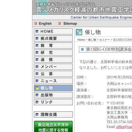
催し物
Home
>
催し物
>
セミナー
> 第13回G-C
第13回G-COE特別講演
下記の通り、文部科学省の鈴木
なりました。お忙しいこととは
日時：
2011年月2月8日(
場所：
大岡山キャンパス
講演者：
文部科学省研究
講演題目：
文部科学省の地
お問い合わせ先：
〒152-8550
東京都目黒区大岡山
東京工業大学 
大岡山事務局
TEL 03-5734-320
Email:
office@cuee