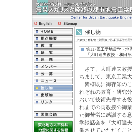
催し物
Home
>
催し物
>
談話会
>第117回工学地
第117回工学地震学・地
「大町達夫教授・和田章
さて、大町達夫教授
ちまして、東京工業
皆様既に御存知のこ
れぞれの教育・研究
おいて技術先導する
れまでの両教授の御
た御苦労に感謝する意
学談話会を『大町達
催させていただくこ