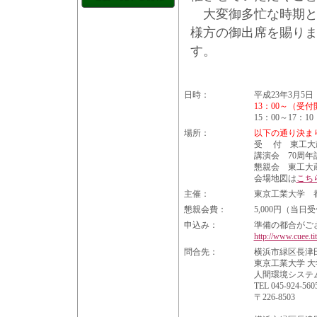
大変御多忙な時期と
様方の御出席を賜り
日時：
平成23年3月5
13：00～（受
15：00～17：
場所：
以下の通り決ま
受 付 東工大
講演会 70周
懇親会 東工大蔵
会場地図は
こち
主催：
東京工業大学 都
懇親会費：
5,000円（当
申込み：
準備の都合がご
http://www.cuee.ti
問合先：
横浜市緑区長津田町
東京工業大学 
人間環境システム
TEL 045-924-56
〒226-8503