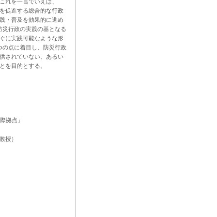
これを一言でいえば、
を促進する総合的な行政
実践・普及を効果的に進め
防災行政の実践の基となる
ぐに実践可能なような形
つの点に着目し、防災行政
供されていない、あるい
とを目的とする。
国際拠点」
 教授）