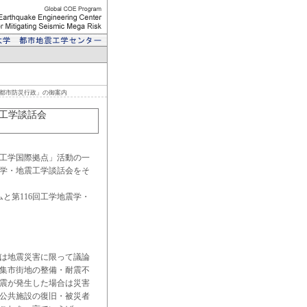
「都市防災行政」の御案内
震工学談話会
工学国際拠点」活動の一
学・地震工学談話会をそ
と第116回工学地震学・
は地震災害に限って議論
集市街地の整備・耐震不
震が発生した場合は災害
公共施設の復旧・被災者