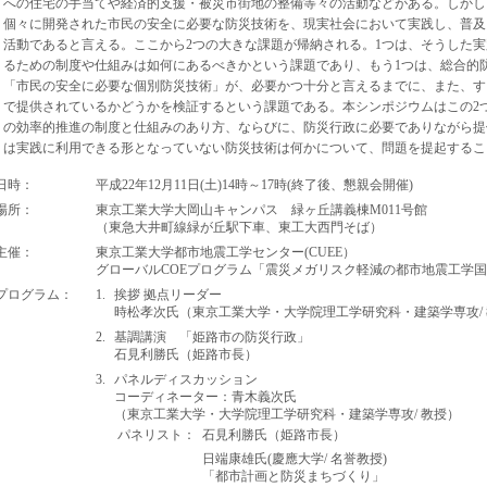
への住宅の手当てや経済的支援・被災市街地の整備等々の活動などがある。しかし
個々に開発された市民の安全に必要な防災技術を、現実社会において実践し、普及
活動であると言える。ここから2つの大きな課題が帰納される。1つは、そうした
るための制度や仕組みは如何にあるべきかという課題であり、もう1つは、総合的
「市民の安全に必要な個別防災技術」が、必要かつ十分と言えるまでに、また、す
で提供されているかどうかを検証するという課題である。本シンポジウムはこの2
の効率的推進の制度と仕組みのあり方、ならびに、防災行政に必要でありながら提
は実践に利用できる形となっていない防災技術は何かについて、問題を提起するこ
日時：
平成22年12月11日(土)14時～17時(終了後、懇親会開催)
場所：
東京工業大学大岡山キャンパス 緑ヶ丘講義棟M011号館
（東急大井町線緑が丘駅下車、東工大西門そば）
主催：
東京工業大学都市地震工学センター(CUEE）
グローバルCOEプログラム「震災メガリスク軽減の都市地震工学
プログラム：
1.
挨拶 拠点リーダー
時松孝次氏（東京工業大学・大学院理工学研究科・建築学専攻/
2.
基調講演 「姫路市の防災行政」
石見利勝氏（姫路市長）
3.
パネルディスカッション
コーディネーター：青木義次氏
（東京工業大学・大学院理工学研究科・建築学専攻/ 教授）
パネリスト：
石見利勝氏（姫路市長）
日端康雄氏(慶應大学/ 名誉教授)
「都市計画と防災まちづくり」