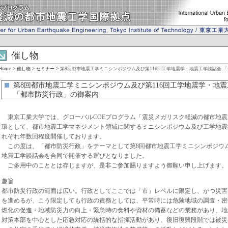
催し物
Home
>
催し物
>
セミナー
> 第8回都市地震工学ミニシンポジウム及び第116回工学地震学・地震工学談話会 
第8回都市地震工学ミニシンポジウム及び第116回工学地震学・地
「都市防災行政」の御案内
東京工業大学では、グローバルCOEプログラム「震災メガリスク軽減の都市地震
環として、都市地震工学マネジメント領域に関するミニシンポジウム及び工学地震
れぞれ年数回程度開催しております。
この度は、「都市防災行政」をテーマとして第8回都市地震工学ミニシンポジウム
地震工学談話会を合同で開催する運びとなりました。
ご多用中のこととは存じますが、是非ご参加賜りますよう御願い申し上げます。
趣旨
都市防災行政の範囲は広い。行政としてここでは「市」レベルに限定し、かつ災害
を進めるが、こう限定しても行政の責務としては、平常時には危険地域の調査・密
燃化の促進・地域防災力の向上・緊急時の食料や資材の備蓄などの業務があり、地
対策本部を中心とした応急対応の統括的な指揮活動があり、復旧復興段階では被災