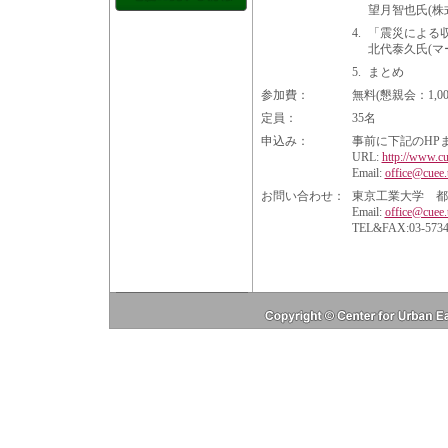
望月智也氏(株
4.
「震災による
北代泰久氏(マ
5.
まとめ
参加費：
無料(懇親会：1,00
定員：
35名
申込み：
事前に下記のHP
URL:
http://www.cu
Email:
office@cuee.t
お問い合わせ：
東京工業大学 都
Email:
office@cuee.t
TEL&FAX:03-5734