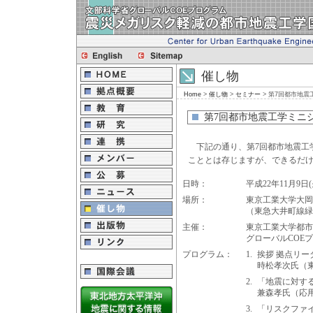
催し物
Home
>
催し物
>
セミナー
> 第7回都市地
第7回都市地震工学ミニ
下記の通り、第7回都市地震工
こととは存じますが、できるだ
日時：
平成22年11月9日
場所：
東京工業大学大岡
（東急大井町線緑
主催：
東京工業大学都市
グローバルCOE
プログラム：
1.
挨拶 拠点リー
時松孝次氏（東
2.
「地震に対す
兼森孝氏（応用
3.
「リスクファ