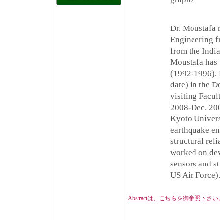
Dr. Moustafa r
Engineering f
from the India
Moustafa has 
(1992-1996), 
date) in the D
visiting Facul
2008-Dec. 200
Kyoto Universi
earthquake en
structural rel
worked on dev
sensors and s
US Air Force).
Abstractは、こちらを御参照下さい