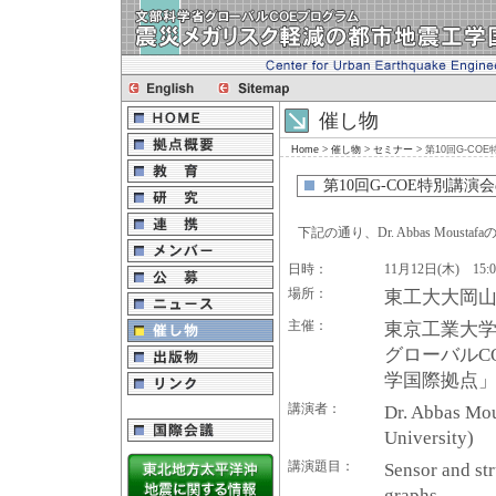
催し物
Home
>
催し物
>
セミナー
> 第10回G-COE
第10回G-COE特別講演会のお
下記の通り、Dr. Abbas Mo
日時：
11月12日(木) 15:0
場所：
東工大大岡山
主催：
東京工業大学
グローバルC
学国際拠点
講演者：
Dr. Abbas Mous
University)
講演題目：
Sensor and str
graphs