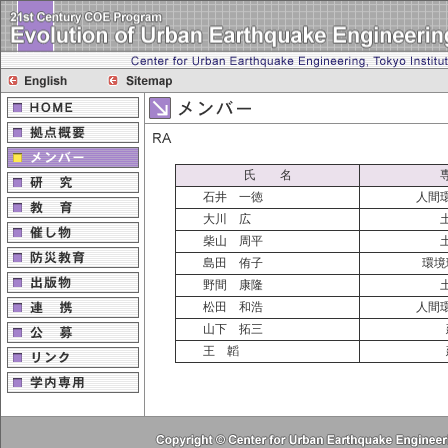
氏 名
石井 一徳
人間
大川 広
柴山 周平
島田 侑子
環境
野間 康隆
松田 和浩
人間
山下 拓三
王 韜