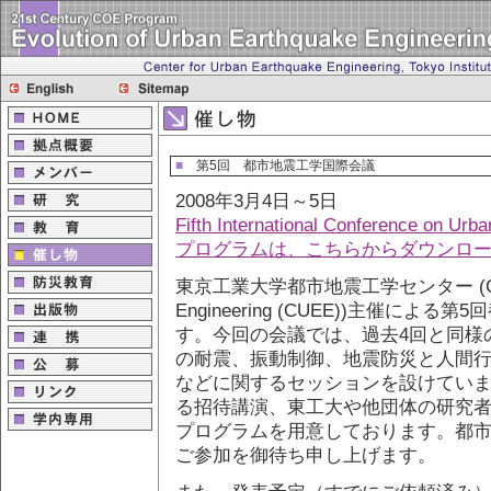
■
第5回 都市地震工学国際会議
2008年3月4日～5日
Fifth International Conference on Urb
プログラムは、こちらからダウンロ
東京工業大学都市地震工学センター (Center f
Engineering (CUEE))主催に
す。今回の会議では、過去4回と同様
の耐震、振動制御、地震防災と人間
などに関するセッションを設けてい
る招待講演、東工大や他団体の研究
プログラムを用意しております。都
ご参加を御待ち申し上げます。