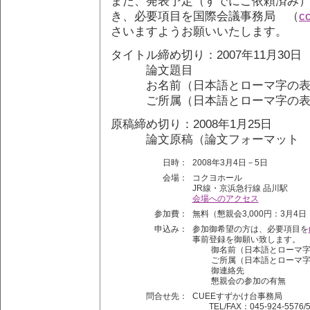
また、発表予定（すでにご依頼済み
き、必要項目を国際会議事務局 （
co
さいますようお願いいたします。
タイトル締め切り：2007年11月30日
論文題目
お名前（日本語とローマ字の表
ご所属（日本語とローマ字の表
原稿締め切り：2008年1月25日
論文原稿（論文フォーマッ
日時：
2008年3月4日－5日
会場：
コクヨホール
JR線・京浜急行線 品川駅
会場へのアクセス
参加費：
無料（懇親会3,000円：3月4
申込み：
参加御希望の方は、必要項目を
事前登録を御願い致します。
御名前（日本語とローマ字
ご所属（日本語とローマ字
御連絡先
懇親会の参加の有無
問合せ先：
CUEEすずかけ台事務局
TEL/FAX：045-924-5576/5