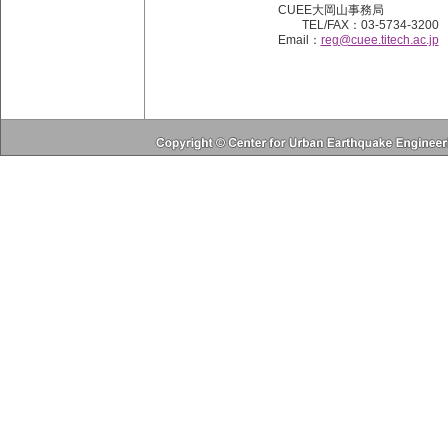
CUEE大岡山事務局
TEL/FAX：03-5734-3200
Email：
reg@cuee.titech.ac.jp