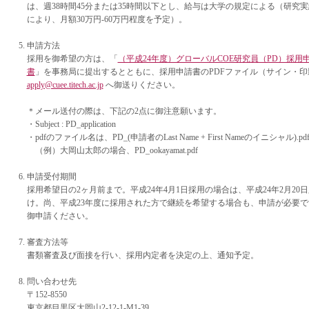
は、週38時間45分または35時間以下とし、給与は大学の規定による（研究
により、月額30万円‐60万円程度を予定）。
申請方法
採用を御希望の方は、「
（平成24年度）グローバルCOE研究員（PD）採用
書
」を事務局に提出するとともに、採用申請書のPDFファイル（サイン・印
apply@cuee.titech.ac.jp
へ御送りください。
＊メール送付の際は、下記の2点に御注意願います。
・Subject : PD_application
・pdfのファイル名は、PD_(申請者のLast Name + First Nameのイニシャル).pd
（例）大岡山太郎の場合、PD_ookayamat.pdf
申請受付期間
採用希望日の2ヶ月前まで。平成24年4月1日採用の場合は、平成24年2月2
け。尚、平成23年度に採用された方で継続を希望する場合も、申請が必要です
御申請ください。
審査方法等
書類審査及び面接を行い、採用内定者を決定の上、通知予定。
問い合わせ先
〒152-8550
東京都目黒区大岡山2-12-1-M1-39