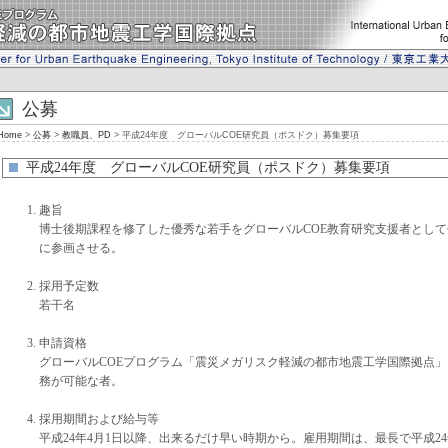
公募
Home
>
公募
>
教職員、PD
> 平成24年度 グローバルCOE研究員（ポスドク）募集要項
平成24年度 グローバルCOE研究員（ポスドク）募集要項
趣旨
博士後期課程を修了した優秀な若手をグローバルCOE教育研究支援者とし
に参画させる。
採用予定数
若干名
申請資格
グローバルCOEプログラム「震災メガリスク軽減の都市地震工学国際拠点
務が可能な者。
採用期間および給与等
平成24年4月1日以降、出来るだけ早い時期から。雇用期間は、最長で平成2