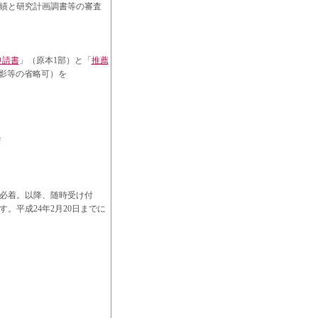
実績と研究計画調書等の審査
申請書
」（原本1部）と「
推薦
影等の省略可）を
f
0日必着。以降、随時受け付
。平成24年2月20日までに