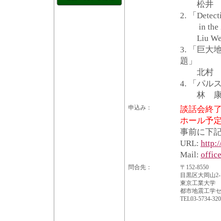
松井 良
2. 「Detecti
in the 20
Liu W
3. 「巨
題」
北村 佳
4. 「パ
林 康裕
申込み：
談話会終了
ホール予
事前に下記
URL:
http:
Mail:
offic
問合先：
〒152-8550
目黒区大岡山2-1
東京工業大学
都市地震工学セ
TEL03-5734-320