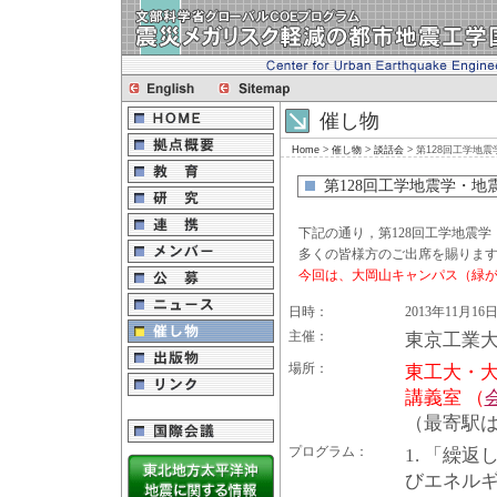
催し物
Home
>
催し物
>
談話会
> 第128回工学地
第128回工学地震学・地
下記の通り，第
128
回工学地震学
多くの皆様方のご出席を賜りま
今回は、大岡山キャンパス（緑
日時：
2013年11月16
主催：
東京工業大
場所：
東工大・大
講義室 （
（最寄駅
プログラム：
1. 「繰
びエネル