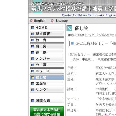
催し物
Home
>
催し物
>
セミナー
> G-COE特
G-COE特別セミナー
第4回セミナー「東京都の防災都
（講師：中山衛氏・東京都都市
日時：
平成22年6月2
場所：
東工大・大岡山
主催：
東京工業大学
グローバルC
講師：
中山衛氏 (
内田京子氏 (同
テーマ：
「東京都の防
定員：
学内者を優先
申込み：
事前に下記H
URL:
http://www