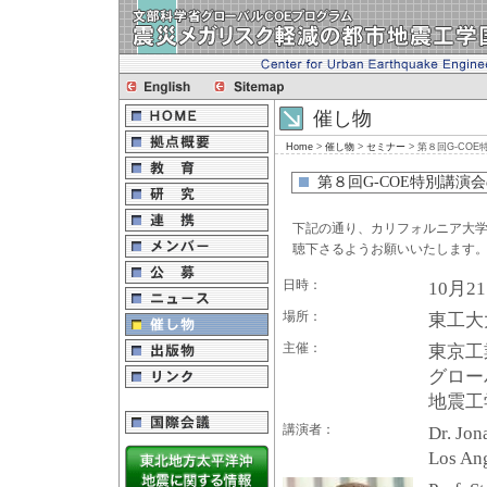
催し物
Home
>
催し物
>
セミナー
> 第８回G-COE特別
第８回G-COE特別講演会のお知ら
下記の通り、カリフォルニア大学ロサン
聴下さるようお願いいたします
日時：
10月21
場所：
東工大
主催：
東京工
グロー
地震工
講演者：
Dr. Jon
Los Ang