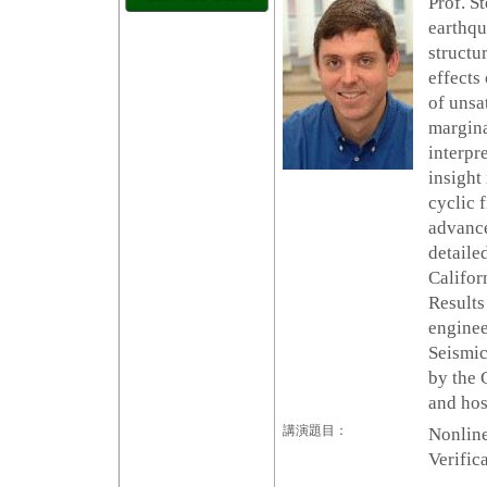
Prof. S
earthqu
structur
effects
of unsa
margina
interpr
insight 
cyclic 
advance
detailed
Califor
Results
enginee
Seismic
by the 
and hosp
講演題目：
Nonline
Verific